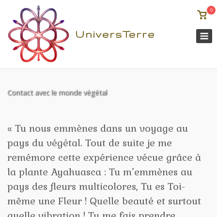
0
Voir
pani
M
UniversTerre
Contact avec le monde végétal
Aller
au
contenu
« Tu nous emmènes dans un voyage au
pays du végétal. Tout de suite je me
remémore cette expérience vécue grâce à
la plante Ayahuasca : Tu m’emmènes au
pays des fleurs multicolores, Tu es Toi-
même une Fleur ! Quelle beauté et surtout
quelle vibration ! Tu me fais prendre