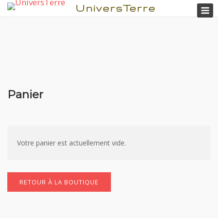
M
UniversTerre
Panier
Aller
au
contenu
Votre panier est actuellement vide.
RETOUR À LA BOUTIQUE