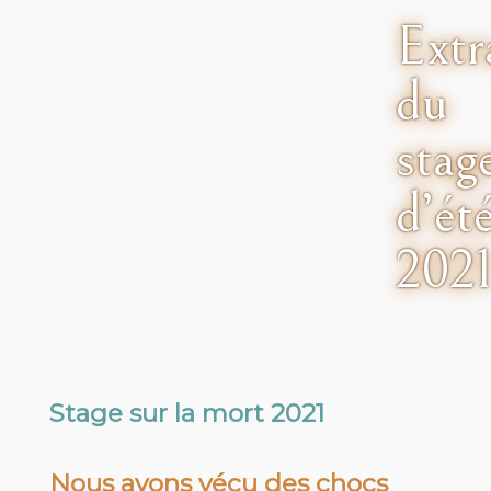
Extr
du
stag
d’ét
202
Stage sur la mort 2021
Nous avons vécu des chocs