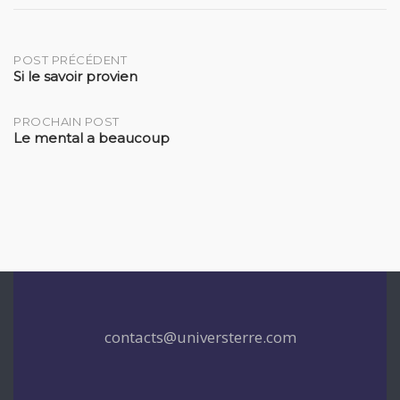
Post
POST PRÉCÉDENT
Si le savoir provien
navigation
PROCHAIN POST
Le mental a beaucoup
contacts@universterre.com