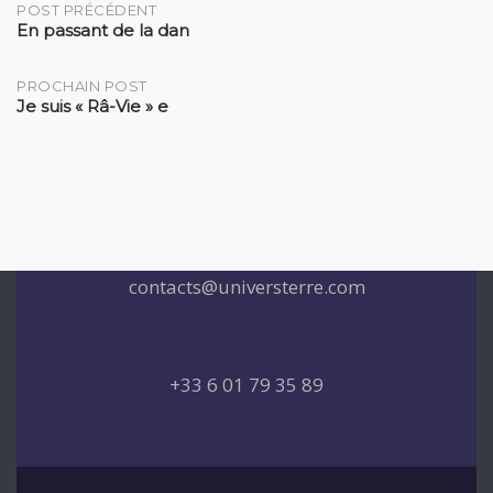
Post
POST PRÉCÉDENT
En passant de la dan
navigation
PROCHAIN POST
Je suis « Râ-Vie » e
contacts@universterre.com
+33 6 01 79 35 89