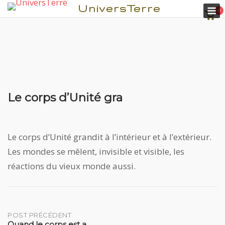
M
UniversTerre
0
Voir
pani
Le corps d’Unité gra
Aller
au
contenu
Le corps d’Unité grandit à l’intérieur et à l’extérieur.
Les mondes se mêlent, invisible et visible, les
réactions du vieux monde aussi.
Post
POST PRÉCÉDENT
Quand le corps est a