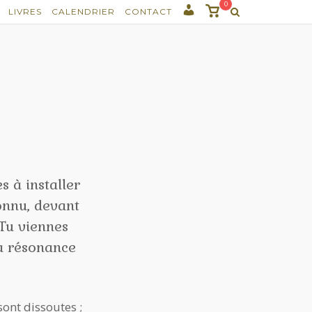
0
Voir
LIVRES
CALENDRIER
CONTACT
panier
s à installer
onnu, devant
 Tu viennes
la résonance
sont dissoutes ;