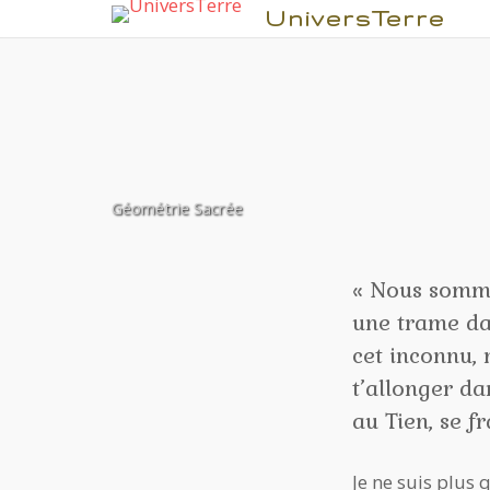
UniversTerre
Géométrie Sacrée
Aller
au
contenu
« Nous sommes
une trame da
cet inconnu, 
t’allonger d
au Tien, se fr
Je ne suis plus 