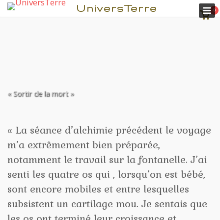
M
UniversTerre
0
Voir
pani
« Sortir de la mort »
Aller
au
contenu
« La séance d’alchimie précédent le voyage
m’a extrêmement bien préparée,
notamment le travail sur la fontanelle. J’ai
senti les quatre os qui , lorsqu’on est bébé,
sont encore mobiles et entre lesquelles
subsistent un cartilage mou. Je sentais que
les os ont terminé leur croissance et