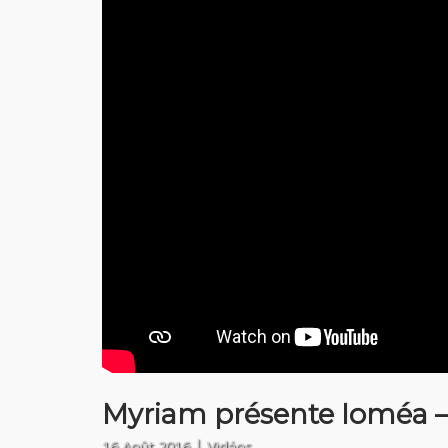
Myriam présente Ioméa – 
16 Août 2016
Vidéos