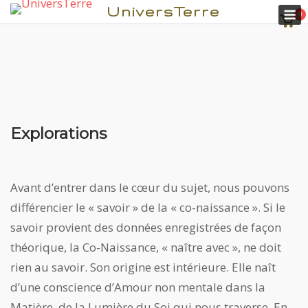
M
UniversTerre
0
Voir
pani
Explorations
Aller
au
contenu
Avant d’entrer dans le cœur du sujet, nous pouvons
différencier le « savoir » de la « co-naissance ». Si le
savoir provient des données enregistrées de façon
théorique, la Co-Naissance, « naître avec », ne doit
rien au savoir. Son origine est intérieure. Elle naît
d’une conscience d’Amour non mentale dans la
Matière, de la Lumière du Soi qui nous traverse. En