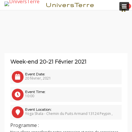
M
UniversTerre
0
Voir
pani
Aller
Week-end 20-21 Février 2021
au
contenu
Event Date:
20 février, 2021
Event Time:
10:00
Event Location:
Yoga Shala - Chemin du Puits Armand 13124 Peypin ,
Programme :